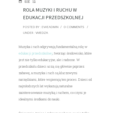
SIE
12
ROLA MUZYKI I RUCHU W
EDUKACJI PRZEDSZKOLNEJ
POSTED BY : EWEADMIN
/
0 COMMENTS
/
UNDER :
WIEDZA
Muzyka i ruch odgrywają fundamentalną rolę w
edukacji przedszkolnej
, tworząc środowisko, które
jest nie tylko edukacyjne, ale i radosne. W
przedszkolu dzieci uczą się głównie poprzez
zabawę, a muzyka i ruch są kluczowymi
narzędziami, które wspierają ten proces. Dzieci od
najmłodszych lat wykazują naturalne
zainteresowanie muzyką i ruchem, co czyni je
idealnymi środkami do nauki.